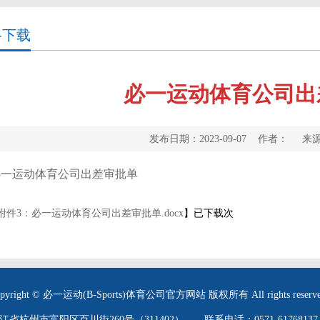
格下载
必一运动体育公司出
发布日期：2023-09-07 作者： 
必一运动体育公司出差审批单
附件3：必一运动体育公司出差审批单.docx
】已下载
次
pyright © 必一运动(B-Sports)体育公司官方网站 版权所有 All rights reserv
省杭州市富阳区百川街260号（311402） 联系电话：0571-61768137,61