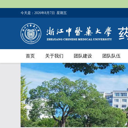
今天是：
2026年8月7日 星期五
首页
关于我们
团队建设
团队队伍