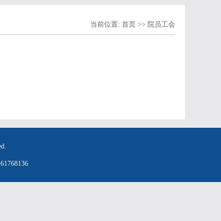
当前位置:
首页
>>
院员工会
ed.
768136