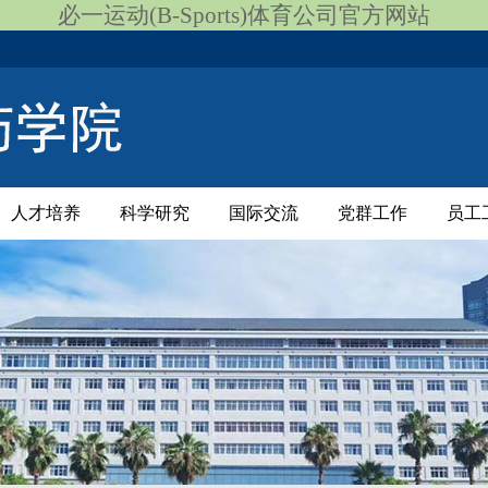
必一运动(B-Sports)体育公司官方网站
人才培养
科学研究
国际交流
党群工作
员工