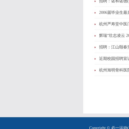
招聘：诺和诺德(
2006届毕业生
杭州严寿堂中医
辉瑞“壮志凌云 2
招聘：江山颐春
近期校园招聘宣
杭州旭明骨科医
Copyright © 必一运动(