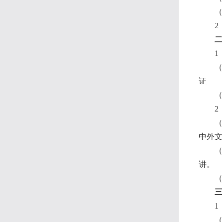
1
证
2
中外
讲。
1