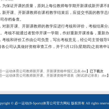
3．为保证开课的质量，原则上每位教师每学期开新课或新开课不
4．新开课、开新课教师在课程教学结束后，应提交书面的教学总
公司存档备查。
5．对新开课、开新课教师的教学应进行考核和评价，考核结果分
）。考核不能通过者暂停开课一学期，作好重新开课准备，重新
6．考核和评价工作由公司负责，写出考核意见，经公司主管领导
请各公司认真做好资格审查工作，并于
5
月
12
日
(
星期四
)
之前将申
必一运动体育公司教师新开课、开新课资格申报汇总表.doc
】已下载
次
必一运动体育公司教师新开课、开新课资格申请表（附试讲记录表）.doc
pyright © 必一运动(B-Sports)体育公司官方网站 版权所有 All rights reserv