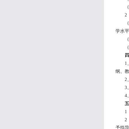
2
学水
纲、
予指