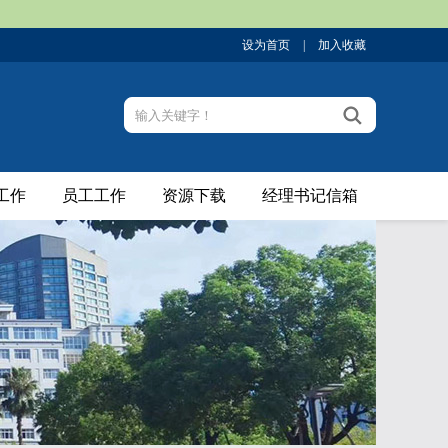
设为首页
|
加入收藏
工作
员工工作
资源下载
经理书记信箱