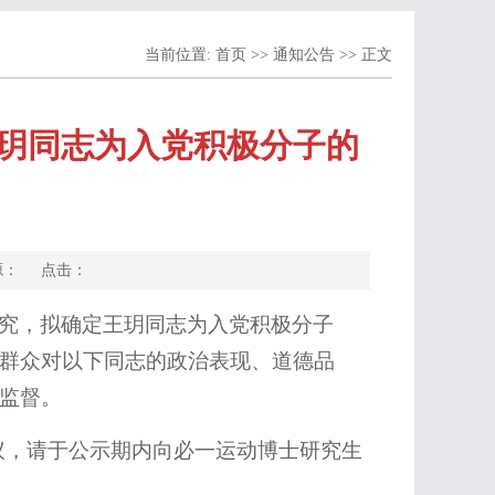
当前位置:
首页
>>
通知公告
>> 正文
玥同志为入党积极分子的
来源： 点击：
究，拟确定王玥同志为入党积极分子
群众对以下同志的政治表现、道德品
监督。
如有异议，请于公示期内向必一运动博士研究生