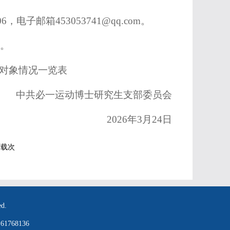
电子邮箱453053741@qq.com。
n。
对象情况一览表
中共必一运动博士研究生支部委员会
2026年3月24日
下载
次
ed.
768136