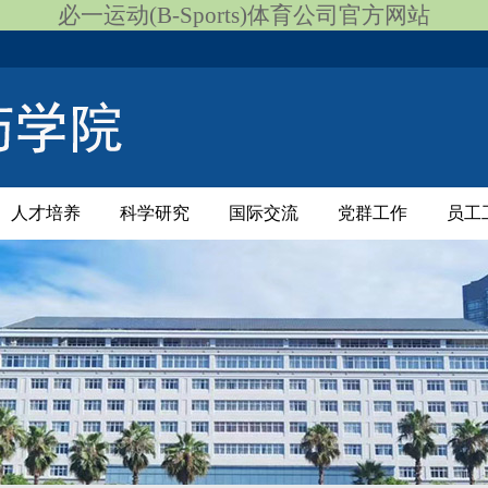
必一运动(B-Sports)体育公司官方网站
人才培养
科学研究
国际交流
党群工作
员工