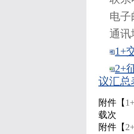
电子邮
通讯
1+
2+
议汇总表.
附件【
1
载
次
附件【
2